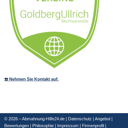
☎️ Nehmen Sie Kontakt auf.
© 2026 – Abmahnung-Hilfe24.de |
Datenschutz
|
Angebot
|
Bewertungen
|
Philosophie
|
Impressum
|
Firmenprofil
|