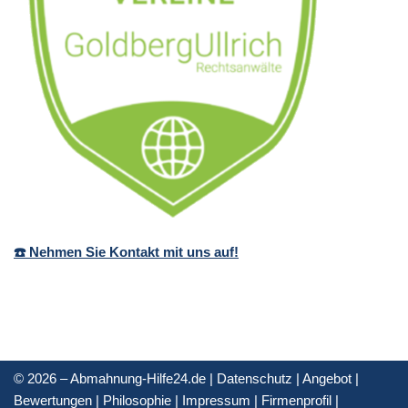
☎️ Nehmen Sie Kontakt mit uns auf!
© 2026 – Abmahnung-Hilfe24.de |
Datenschutz
|
Angebot
|
Bewertungen
|
Philosophie
|
Impressum
|
Firmenprofil
|