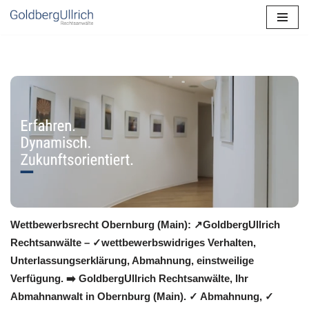
Zum
Inhalt
springen
Wettbewerbsrecht Obernburg (Main): ↗GoldbergUllrich
Rechtsanwälte – ✓wettbewerbswidriges Verhalten,
Unterlassungserklärung, Abmahnung, einstweilige
Verfügung. ➡️ GoldbergUllrich Rechtsanwälte, Ihr
Abmahnanwalt in Obernburg (Main). ✓ Abmahnung, ✓