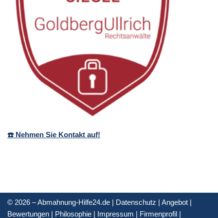
☎️ Nehmen Sie Kontakt auf!
© 2026 – Abmahnung-Hilfe24.de |
Datenschutz
|
Angebot
|
Bewertungen
|
Philosophie
|
Impressum
|
Firmenprofil
|