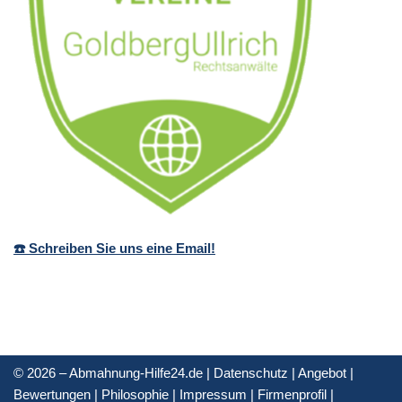
☎️ Schreiben Sie uns eine Email!
© 2026 – Abmahnung-Hilfe24.de |
Datenschutz
|
Angebot
|
Bewertungen
|
Philosophie
|
Impressum
|
Firmenprofil
|