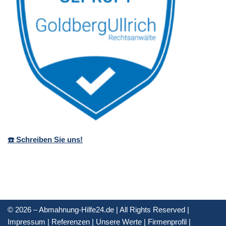
☎️ Schreiben Sie uns!
© 2026 – Abmahnung-Hilfe24.de | All Rights Reserved |
Impressum
|
Referenzen
|
Unsere Werte
|
Firmenprofil
|