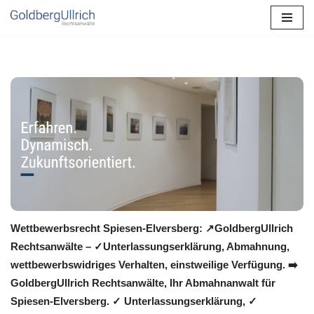
Zum
Inhalt
springen
Wettbewerbsrecht Spiesen-Elversberg: ↗GoldbergUllrich
Rechtsanwälte – ✓Unterlassungserklärung, Abmahnung,
wettbewerbswidriges Verhalten, einstweilige Verfügung. ➡️
GoldbergUllrich Rechtsanwälte, Ihr Abmahnanwalt für
Spiesen-Elversberg. ✓ Unterlassungserklärung, ✓