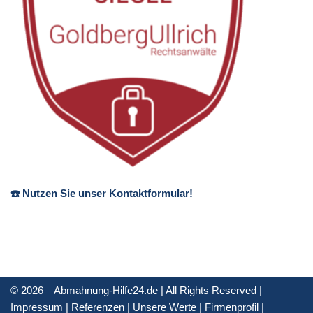
☎️ Nutzen Sie unser Kontaktformular!
© 2026 – Abmahnung-Hilfe24.de | All Rights Reserved |
Impressum
|
Referenzen
|
Unsere Werte
|
Firmenprofil
|