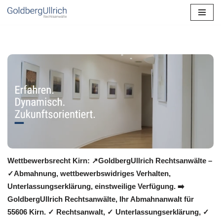
Zum
Inhalt
springen
Wettbewerbsrecht Kirn: ↗GoldbergUllrich Rechtsanwälte –
✓Abmahnung, wettbewerbswidriges Verhalten,
Unterlassungserklärung, einstweilige Verfügung. ➡️
GoldbergUllrich Rechtsanwälte, Ihr Abmahnanwalt für
55606 Kirn. ✓ Rechtsanwalt, ✓ Unterlassungserklärung, ✓