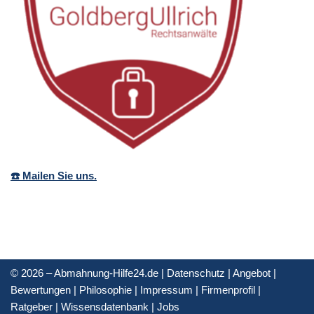
☎️ Mailen Sie uns.
© 2026 – Abmahnung-Hilfe24.de |
Datenschutz
|
Angebot
|
Bewertungen
|
Philosophie
|
Impressum
|
Firmenprofil
|
Ratgeber
|
Wissensdatenbank
|
Jobs