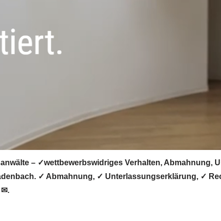
nwälte – ✓wettbewerbswidriges Verhalten, Abmahnung, Unt
ladenbach. ✓ Abmahnung, ✓ Unterlassungserklärung, ✓ Rec
 ✉.