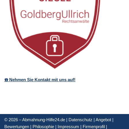
☎️ Nehmen Sie Kontakt mit uns auf!
© 2026 – Abmahnung-Hilfe24.de |
Datenschutz
|
Angebot
|
Bewertungen
|
Philosophie
|
Impressum
|
Firmenprofil
|