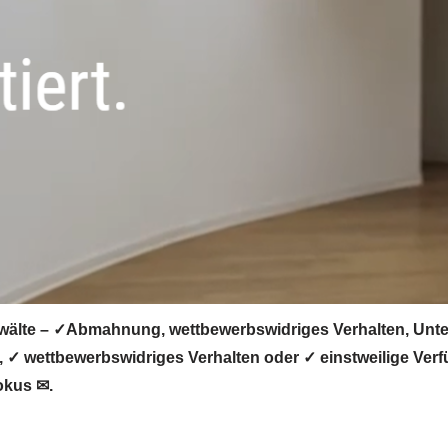
älte – ✓Abmahnung, wettbewerbswidriges Verhalten, Unter
✓ wettbewerbswidriges Verhalten oder ✓ einstweilige Verf
okus ✉.