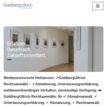
Zum
Inhalt
springen
Wettbewerbsrecht Heilsbronn: ↗GoldbergUllrich
Rechtsanwälte – ✓Abmahnung, Unterlassungserklärung,
wettbewerbswidriges Verhalten, einstweilige Verfügung. ➡️
GoldbergUllrich Rechtsanwälte, Ihr ✅ Abmahnanwalt. ✓
Unterlassungserklärung, ✓ Abmahnung, ✓ Rechtsanwalt,