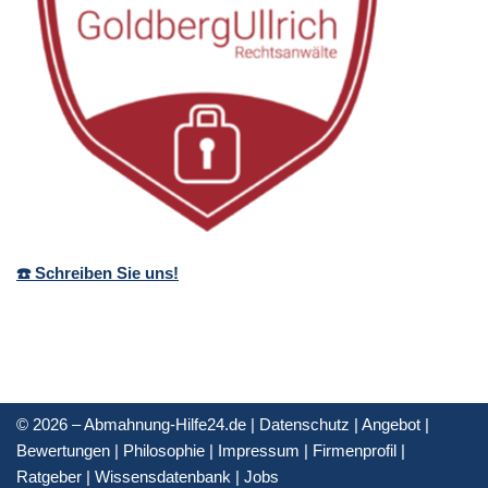
☎️ Schreiben Sie uns!
© 2026 – Abmahnung-Hilfe24.de |
Datenschutz
|
Angebot
|
Bewertungen
|
Philosophie
|
Impressum
|
Firmenprofil
|
Ratgeber
|
Wissensdatenbank
|
Jobs