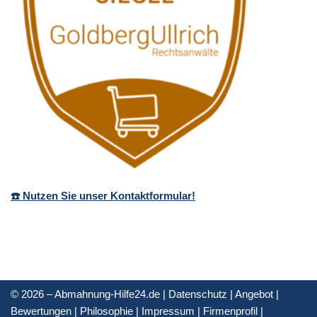
☎️ Nutzen Sie unser Kontaktformular!
© 2026 – Abmahnung-Hilfe24.de |
Datenschutz
|
Angebot
|
Bewertungen
|
Philosophie
|
Impressum
|
Firmenprofil
|