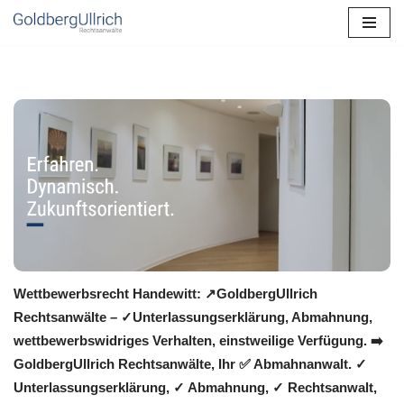
Zum
Inhalt
springen
Wettbewerbsrecht Handewitt: ↗GoldbergUllrich
Rechtsanwälte – ✓Unterlassungserklärung, Abmahnung,
wettbewerbswidriges Verhalten, einstweilige Verfügung. ➡️
GoldbergUllrich Rechtsanwälte, Ihr ✅ Abmahnanwalt. ✓
Unterlassungserklärung, ✓ Abmahnung, ✓ Rechtsanwalt,