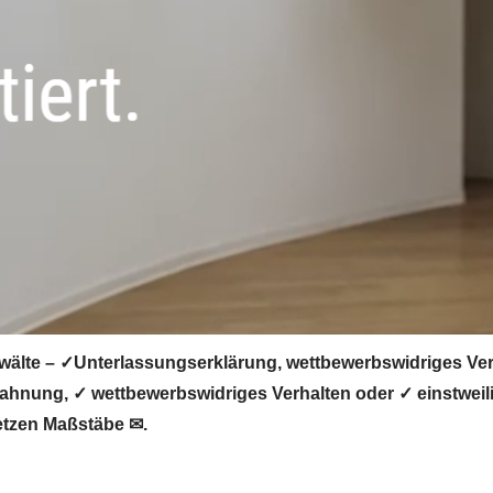
älte – ✓Unterlassungserklärung, wettbewerbswidriges Ver
hnung, ✓ wettbewerbswidriges Verhalten oder ✓ einstweil
etzen Maßstäbe ✉.