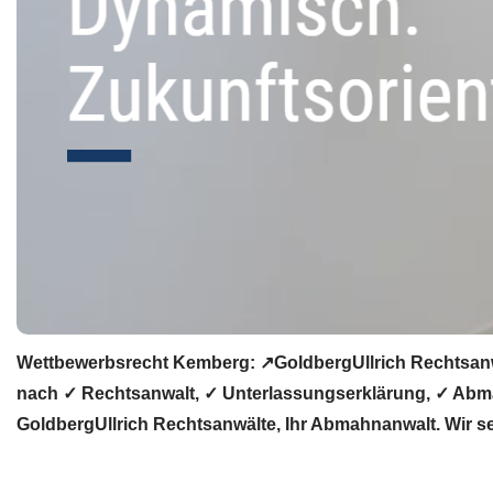
Wettbewerbsrecht Kemberg: ↗GoldbergUllrich Rechtsanw
nach ✓ Rechtsanwalt, ✓ Unterlassungserklärung, ✓ Abma
GoldbergUllrich Rechtsanwälte, Ihr Abmahnanwalt. Wir s