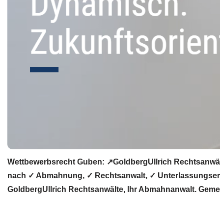
Wettbewerbsrecht Guben: ↗GoldbergUllrich Rechtsanwält
nach ✓ Abmahnung, ✓ Rechtsanwalt, ✓ Unterlassungserkl
GoldbergUllrich Rechtsanwälte, Ihr Abmahnanwalt. Geme