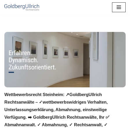
Zum
Inhalt
springen
Wettbewerbsrecht Steinheim: ↗GoldbergUllrich
Rechtsanwälte – ✓wettbewerbswidriges Verhalten,
Unterlassungserklärung, Abmahnung, einstweilige
Verfügung. ➡️ GoldbergUllrich Rechtsanwälte, Ihr ✅
Abmahnanwalt. ✓ Abmahnung, ✓ Rechtsanwalt, ✓