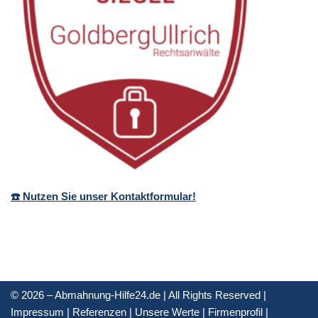
☎️ Nutzen Sie unser Kontaktformular!
© 2026 – Abmahnung-Hilfe24.de | All Rights Reserved |
Impressum
|
Referenzen
|
Unsere Werte
|
Firmenprofil
|