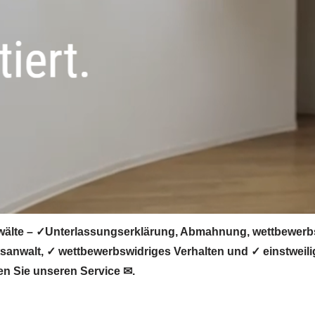
älte – ✓Unterlassungserklärung, Abmahnung, wettbewerbsw
nwalt, ✓ wettbewerbswidriges Verhalten und ✓ einstweilig
en Sie unseren Service ✉.