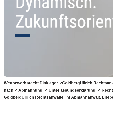
Wettbewerbsrecht Dinklage: ↗GoldbergUllrich Rechtsanw
nach ✓ Abmahnung, ✓ Unterlassungserklärung, ✓ Rechtsa
GoldbergUllrich Rechtsanwälte, Ihr Abmahnanwalt. Erleb