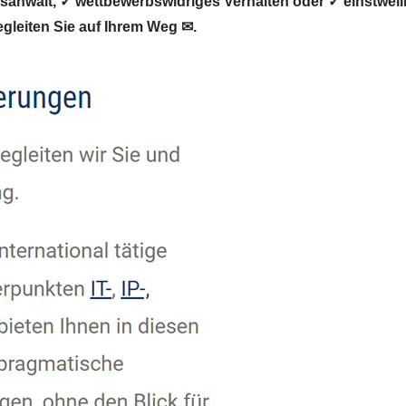
nwalt, ✓ wettbewerbswidriges Verhalten oder ✓ einstweili
gleiten Sie auf Ihrem Weg ✉.