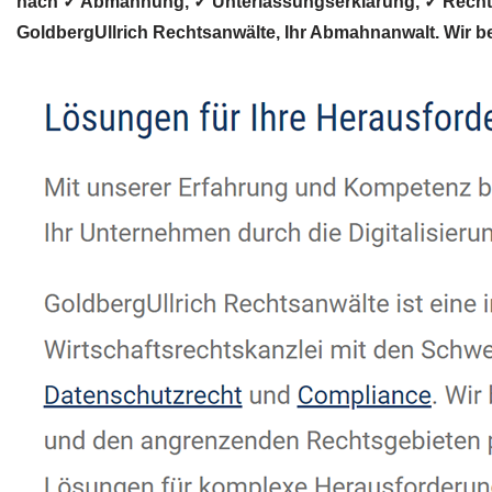
nach ✓ Abmahnung, ✓ Unterlassungserklärung, ✓ Rechtsa
GoldbergUllrich Rechtsanwälte, Ihr Abmahnanwalt. Wir be