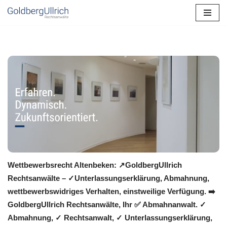
Zum
Inhalt
springen
Wettbewerbsrecht Altenbeken: ↗GoldbergUllrich
Rechtsanwälte – ✓Unterlassungserklärung, Abmahnung,
wettbewerbswidriges Verhalten, einstweilige Verfügung. ➡️
GoldbergUllrich Rechtsanwälte, Ihr ✅ Abmahnanwalt. ✓
Abmahnung, ✓ Rechtsanwalt, ✓ Unterlassungserklärung,