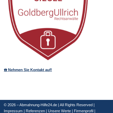
☎️ Nehmen Sie Kontakt auf!
© 2026 – Abmahnung-Hilfe24.de | All Rights Reserved |
Impressum
|
Referenzen
|
Unsere Werte
|
Firmenprofil
|