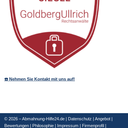
☎️ Nehmen Sie Kontakt mit uns auf!
© 2026 – Abmahnung-Hilfe24.de |
Datenschutz
|
Angebot
|
Bewertungen
|
Philosophie
|
Impressum
|
Firmenprofil
|