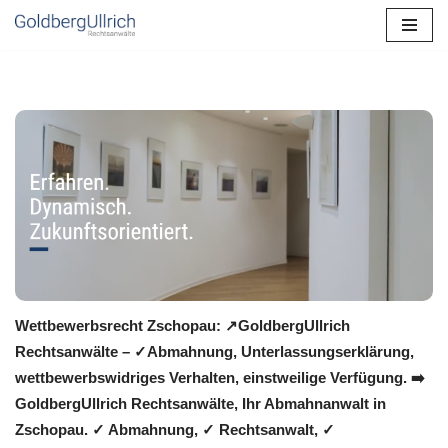
Zum
Inhalt
springen
Wettbewerbsrecht Zschopau: ↗GoldbergUllrich
Rechtsanwälte – ✓Abmahnung, Unterlassungserklärung,
wettbewerbswidriges Verhalten, einstweilige Verfügung. ➡️
GoldbergUllrich Rechtsanwälte, Ihr Abmahnanwalt in
Zschopau. ✓ Abmahnung, ✓ Rechtsanwalt, ✓