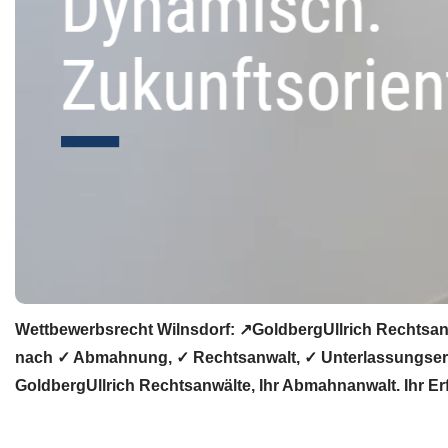
Wettbewerbsrecht Wilnsdorf: ↗GoldbergUllrich Rechtsan
nach ✓ Abmahnung, ✓ Rechtsanwalt, ✓ Unterlassungserkl
GoldbergUllrich Rechtsanwälte, Ihr Abmahnanwalt. Ihr Erf