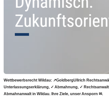
Wettbewerbsrecht Wildau: ↗GoldbergUllrich Rechtsanwäl
Unterlassungserklärung, ✓ Abmahnung, ✓ Rechtsanwalt, ✓
Abmahnanwalt in Wildau. Ihre Ziele, unser Ansporn ✉.