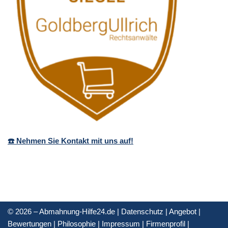
☎️ Nehmen Sie Kontakt mit uns auf!
© 2026 – Abmahnung-Hilfe24.de |
Datenschutz
|
Angebot
|
Bewertungen
|
Philosophie
|
Impressum
|
Firmenprofil
|