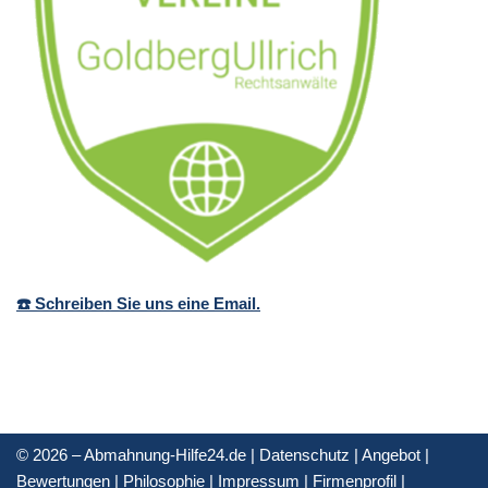
☎️ Schreiben Sie uns eine Email.
© 2026 – Abmahnung-Hilfe24.de |
Datenschutz
|
Angebot
|
Bewertungen
|
Philosophie
|
Impressum
|
Firmenprofil
|