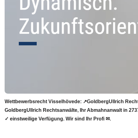
Wettbewerbsrecht Visselhövede: ↗GoldbergUllrich Recht
GoldbergUllrich Rechtsanwälte, Ihr Abmahnanwalt in 27
✓ einstweilige Verfügung. Wir sind Ihr Profi ✉.