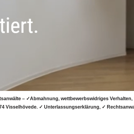
sanwälte – ✓Abmahnung, wettbewerbswidriges Verhalten, U
374 Visselhövede. ✓ Unterlassungserklärung, ✓ Rechtsanw