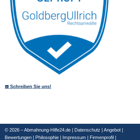
☎️ Schreiben Sie uns!
© 2026 – Abmahnung-Hilfe24.de |
Datenschutz
|
Angebot
|
Bewertungen
|
Philosophie
|
Impressum
|
Firmenprofil
|