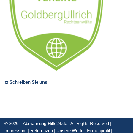
☎️ Schreiben Sie uns.
© 2026 – Abmahnung-Hilfe24.de | All Rights Reserved |
Impressum
|
Referenzen
|
Unsere Werte
|
Firmenprofil
|