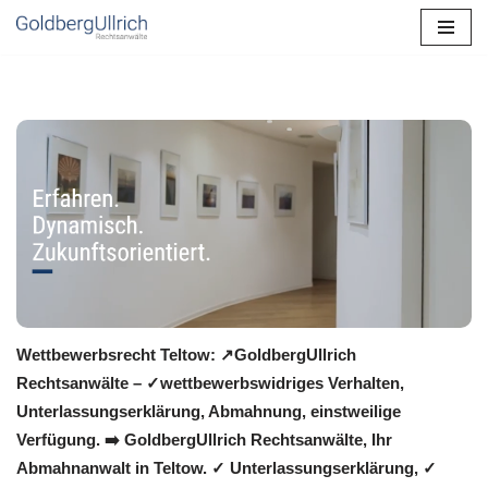
Zum
Inhalt
springen
Wettbewerbsrecht Teltow: ↗GoldbergUllrich
Rechtsanwälte – ✓wettbewerbswidriges Verhalten,
Unterlassungserklärung, Abmahnung, einstweilige
Verfügung. ➡️ GoldbergUllrich Rechtsanwälte, Ihr
Abmahnanwalt in Teltow. ✓ Unterlassungserklärung, ✓