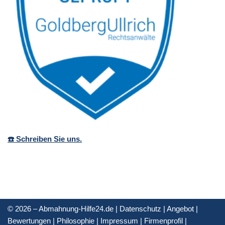
☎️ Schreiben Sie uns.
© 2026 – Abmahnung-Hilfe24.de |
Datenschutz
|
Angebot
|
Bewertungen
|
Philosophie
|
Impressum
|
Firmenprofil
|