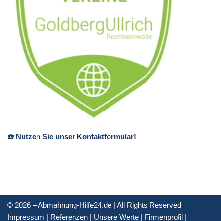
☎️ Nutzen Sie unser Kontaktformular!
© 2026 – Abmahnung-Hilfe24.de | All Rights Reserved |
Impressum
|
Referenzen
|
Unsere Werte
|
Firmenprofil
|