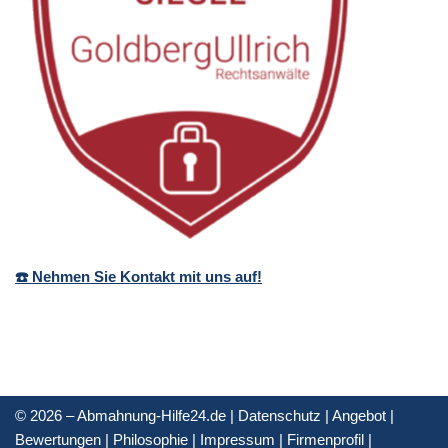
☎️ Nehmen Sie Kontakt mit uns auf!
© 2026 – Abmahnung-Hilfe24.de |
Datenschutz
|
Angebot
|
Bewertungen
|
Philosophie
|
Impressum
|
Firmenprofil
|