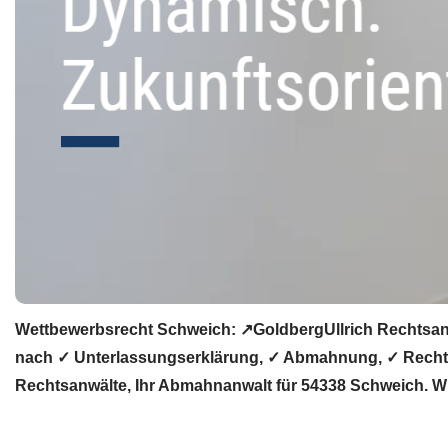
Wettbewerbsrecht Schweich: ↗GoldbergUllrich Rechtsanw
nach ✓ Unterlassungserklärung, ✓ Abmahnung, ✓ Rechtsa
Rechtsanwälte, Ihr Abmahnanwalt für 54338 Schweich. Wir