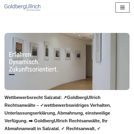
Zum
Inhalt
springen
Wettbewerbsrecht Salzatal: ↗GoldbergUllrich
Rechtsanwälte – ✓wettbewerbswidriges Verhalten,
Unterlassungserklärung, Abmahnung, einstweilige
Verfügung. ➡️ GoldbergUllrich Rechtsanwälte, Ihr
Abmahnanwalt in Salzatal. ✓ Rechtsanwalt, ✓