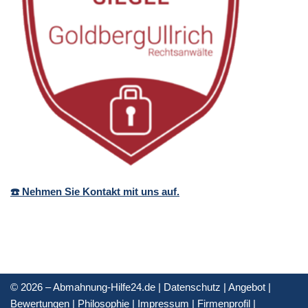
☎️ Nehmen Sie Kontakt mit uns auf.
© 2026 – Abmahnung-Hilfe24.de |
Datenschutz
|
Angebot
|
Bewertungen
|
Philosophie
|
Impressum
|
Firmenprofil
|