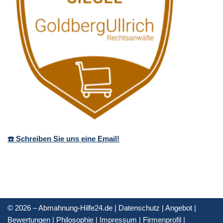
☎️ Schreiben Sie uns eine Email!
© 2026 – Abmahnung-Hilfe24.de |
Datenschutz
|
Angebot
|
Bewertungen
|
Philosophie
|
Impressum
|
Firmenprofil
|