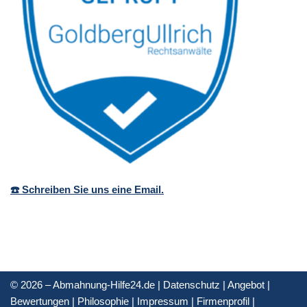
☎️ Schreiben Sie uns eine Email.
© 2026 – Abmahnung-Hilfe24.de |
Datenschutz
|
Angebot
|
Bewertungen
|
Philosophie
|
Impressum
|
Firmenprofil
|