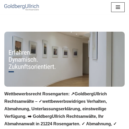
Zum
Inhalt
springen
Wettbewerbsrecht Rosengarten: ↗GoldbergUllrich
Rechtsanwälte – ✓wettbewerbswidriges Verhalten,
Abmahnung, Unterlassungserklärung, einstweilige
Verfügung. ➡️ GoldbergUllrich Rechtsanwälte, Ihr
Abmahnanwalt in 21224 Rosengarten. ✓ Abmahnung, ✓