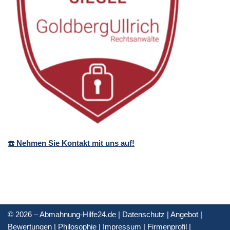
☎️ Nehmen Sie Kontakt mit uns auf!
© 2026 – Abmahnung-Hilfe24.de |
Datenschutz
|
Angebot
|
Bewertungen
|
Philosophie
|
Impressum
|
Firmenprofil
|