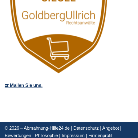
☎️ Mailen Sie uns.
© 2026 – Abmahnung-Hilfe24.de |
Datenschutz
|
Angebot
|
Bewertungen
|
Philosophie
|
Impressum
|
Firmenprofil
|