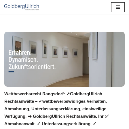
Zum
Inhalt
springen
Wettbewerbsrecht Rangsdorf: ↗GoldbergUllrich
Rechtsanwälte – ✓wettbewerbswidriges Verhalten,
Abmahnung, Unterlassungserklärung, einstweilige
Verfügung. ➡️ GoldbergUllrich Rechtsanwälte, Ihr ✅
Abmahnanwalt. ✓ Unterlassungserklärung, ✓