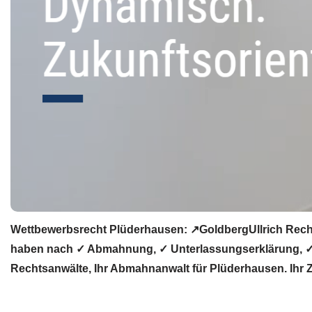
Wettbewerbsrecht Plüderhausen: ↗GoldbergUllrich Recht
haben nach ✓ Abmahnung, ✓ Unterlassungserklärung, ✓ R
Rechtsanwälte, Ihr Abmahnanwalt für Plüderhausen. Ihr Zi