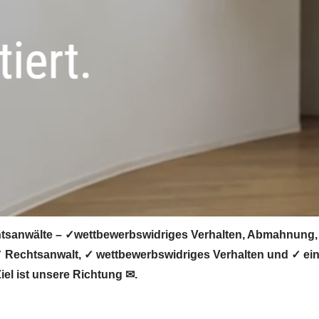
sanwälte – ✓wettbewerbswidriges Verhalten, Abmahnung, U
echtsanwalt, ✓ wettbewerbswidriges Verhalten und ✓ eins
el ist unsere Richtung ✉.