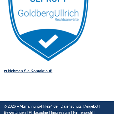
☎️ Nehmen Sie Kontakt auf!
© 2026 – Abmahnung-Hilfe24.de |
Datenschutz
|
Angebot
|
Bewertungen
|
Philosophie
|
Impressum
|
Firmenprofil
|