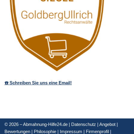
☎️ Schreiben Sie uns eine Email!
© 2026 – Abmahnung-Hilfe24.de |
Datenschutz
|
Angebot
|
Bewertungen
|
Philosophie
|
Impressum
|
Firmenprofil
|