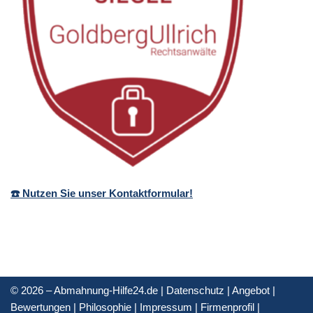
☎️ Nutzen Sie unser Kontaktformular!
© 2026 – Abmahnung-Hilfe24.de |
Datenschutz
|
Angebot
|
Bewertungen
|
Philosophie
|
Impressum
|
Firmenprofil
|