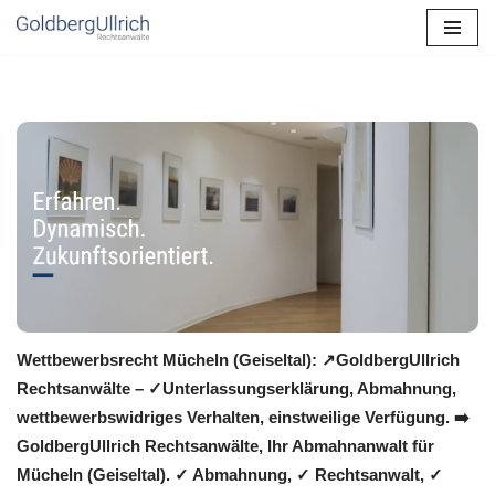
Zum
Inhalt
springen
Wettbewerbsrecht Mücheln (Geiseltal): ↗GoldbergUllrich
Rechtsanwälte – ✓Unterlassungserklärung, Abmahnung,
wettbewerbswidriges Verhalten, einstweilige Verfügung. ➡️
GoldbergUllrich Rechtsanwälte, Ihr Abmahnanwalt für
Mücheln (Geiseltal). ✓ Abmahnung, ✓ Rechtsanwalt, ✓