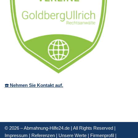
☎️ Nehmen Sie Kontakt auf.
© 2026 – Abmahnung-Hilfe24.de | All Rights Reserved |
Impressum
|
Referenzen
|
Unsere Werte
|
Firmenprofil
|