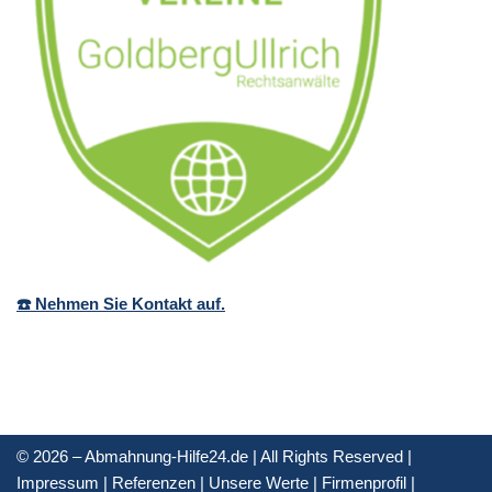
☎️ Nehmen Sie Kontakt auf.
© 2026 – Abmahnung-Hilfe24.de | All Rights Reserved |
Impressum
|
Referenzen
|
Unsere Werte
|
Firmenprofil
|