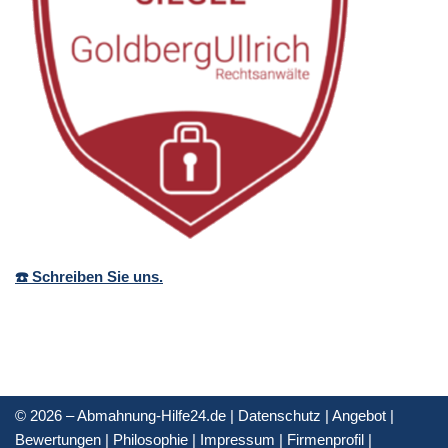
☎️ Schreiben Sie uns.
© 2026 – Abmahnung-Hilfe24.de |
Datenschutz
|
Angebot
|
Bewertungen
|
Philosophie
|
Impressum
|
Firmenprofil
|