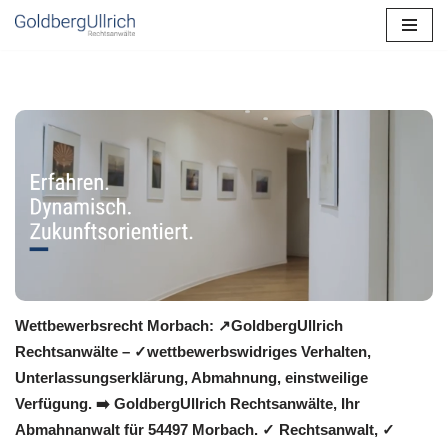
Zum
Inhalt
springen
Wettbewerbsrecht Morbach: ↗GoldbergUllrich
Rechtsanwälte – ✓wettbewerbswidriges Verhalten,
Unterlassungserklärung, Abmahnung, einstweilige
Verfügung. ➡️ GoldbergUllrich Rechtsanwälte, Ihr
Abmahnanwalt für 54497 Morbach. ✓ Rechtsanwalt, ✓