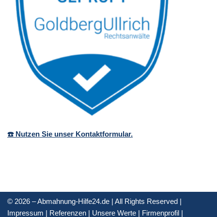
☎️ Nutzen Sie unser Kontaktformular.
© 2026 – Abmahnung-Hilfe24.de | All Rights Reserved |
Impressum
|
Referenzen
|
Unsere Werte
|
Firmenprofil
|