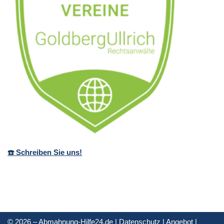
☎️ Schreiben Sie uns!
© 2026 – Abmahnung-Hilfe24.de |
Datenschutz
|
Angebot
|