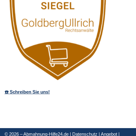
☎️ Schreiben Sie uns!
© 2026 – Abmahnung-Hilfe24.de |
Datenschutz
|
Angebot
|