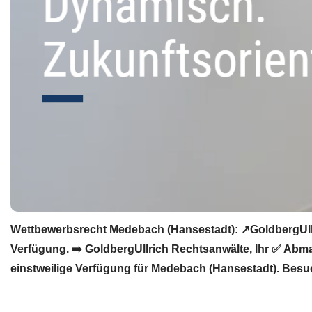
Wettbewerbsrecht Medebach (Hansestadt): ↗GoldbergUllr
Verfügung. ➡️ GoldbergUllrich Rechtsanwälte, Ihr ✅ Ab
einstweilige Verfügung für Medebach (Hansestadt). Besu