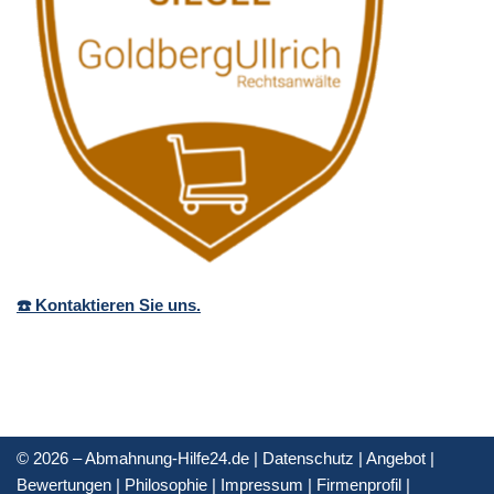
☎️ Kontaktieren Sie uns.
© 2026 – Abmahnung-Hilfe24.de |
Datenschutz
|
Angebot
|
Bewertungen
|
Philosophie
|
Impressum
|
Firmenprofil
|