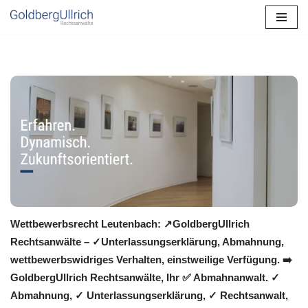
Zum
Inhalt
springen
Wettbewerbsrecht Leutenbach: ↗GoldbergUllrich
Rechtsanwälte – ✓Unterlassungserklärung, Abmahnung,
wettbewerbswidriges Verhalten, einstweilige Verfügung. ➡️
GoldbergUllrich Rechtsanwälte, Ihr ✅ Abmahnanwalt. ✓
Abmahnung, ✓ Unterlassungserklärung, ✓ Rechtsanwalt,