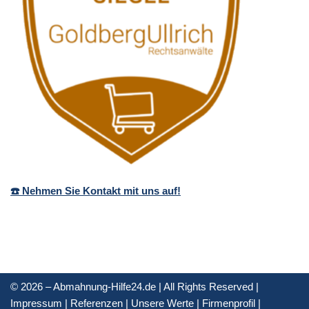
☎️ Nehmen Sie Kontakt mit uns auf!
© 2026 – Abmahnung-Hilfe24.de | All Rights Reserved |
Impressum
|
Referenzen
|
Unsere Werte
|
Firmenprofil
|