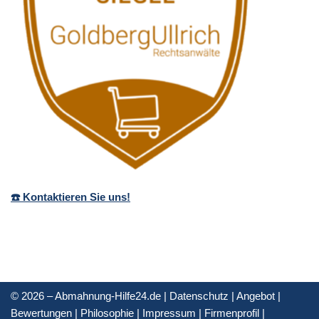
☎️ Kontaktieren Sie uns!
© 2026 – Abmahnung-Hilfe24.de |
Datenschutz
|
Angebot
|
Bewertungen
|
Philosophie
|
Impressum
|
Firmenprofil
|